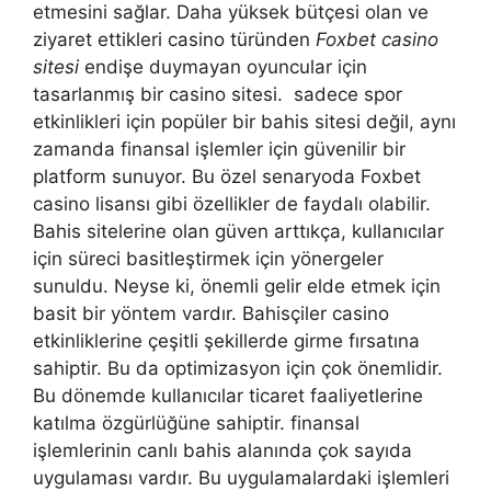
etmesini sağlar. Daha yüksek bütçesi olan ve
ziyaret ettikleri casino türünden
Foxbet casino
sitesi
endişe duymayan oyuncular için
tasarlanmış bir casino sitesi. sadece spor
etkinlikleri için popüler bir bahis sitesi değil, aynı
zamanda finansal işlemler için güvenilir bir
platform sunuyor. Bu özel senaryoda Foxbet
casino lisansı gibi özellikler de faydalı olabilir.
Bahis sitelerine olan güven arttıkça, kullanıcılar
için süreci basitleştirmek için yönergeler
sunuldu. Neyse ki, önemli gelir elde etmek için
basit bir yöntem vardır. Bahisçiler casino
etkinliklerine çeşitli şekillerde girme fırsatına
sahiptir. Bu da optimizasyon için çok önemlidir.
Bu dönemde kullanıcılar ticaret faaliyetlerine
katılma özgürlüğüne sahiptir. finansal
işlemlerinin canlı bahis alanında çok sayıda
uygulaması vardır. Bu uygulamalardaki işlemleri