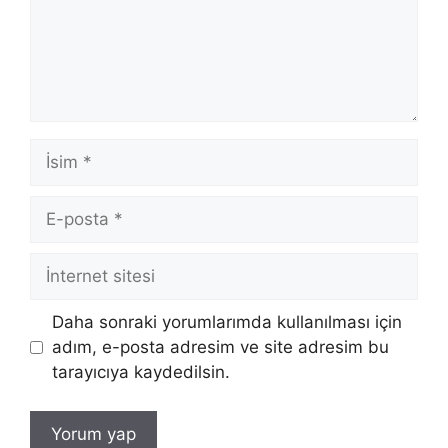
İsim
E-
posta
İnternet
sitesi
Daha sonraki yorumlarımda kullanılması için
adım, e-posta adresim ve site adresim bu
tarayıcıya kaydedilsin.