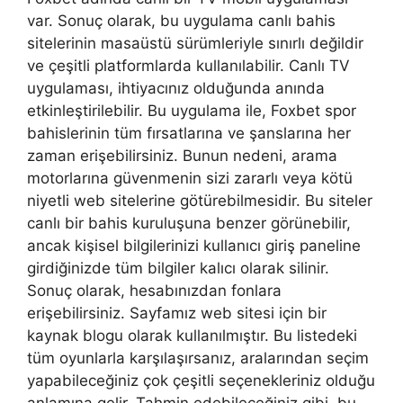
var. Sonuç olarak, bu uygulama canlı bahis
sitelerinin masaüstü sürümleriyle sınırlı değildir
ve çeşitli platformlarda kullanılabilir. Canlı TV
uygulaması, ihtiyacınız olduğunda anında
etkinleştirilebilir. Bu uygulama ile, Foxbet spor
bahislerinin tüm fırsatlarına ve şanslarına her
zaman erişebilirsiniz. Bunun nedeni, arama
motorlarına güvenmenin sizi zararlı veya kötü
niyetli web sitelerine götürebilmesidir. Bu siteler
canlı bir bahis kuruluşuna benzer görünebilir,
ancak kişisel bilgilerinizi kullanıcı giriş paneline
girdiğinizde tüm bilgiler kalıcı olarak silinir.
Sonuç olarak, hesabınızdan fonlara
erişebilirsiniz. Sayfamız web sitesi için bir
kaynak blogu olarak kullanılmıştır. Bu listedeki
tüm oyunlarla karşılaşırsanız, aralarından seçim
yapabileceğiniz çok çeşitli seçenekleriniz olduğu