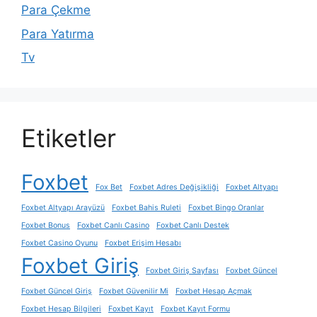
Para Çekme
Para Yatırma
Tv
Etiketler
Foxbet
Fox Bet
Foxbet Adres Değişikliği
Foxbet Altyapı
Foxbet Altyapı Arayüzü
Foxbet Bahis Ruleti
Foxbet Bingo Oranlar
Foxbet Bonus
Foxbet Canlı Casino
Foxbet Canlı Destek
Foxbet Casino Oyunu
Foxbet Erişim Hesabı
Foxbet Giriş
Foxbet Giriş Sayfası
Foxbet Güncel
Foxbet Güncel Giriş
Foxbet Güvenilir Mi
Foxbet Hesap Açmak
Foxbet Hesap Bilgileri
Foxbet Kayıt
Foxbet Kayıt Formu