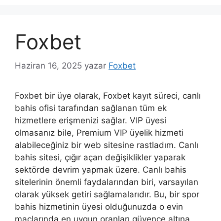
Foxbet
Haziran 16, 2025
yazar
Foxbet
Foxbet bir üye olarak, Foxbet kayıt süreci, canlı
bahis ofisi tarafından sağlanan tüm ek
hizmetlere erişmenizi sağlar. VIP üyesi
olmasanız bile, Premium VIP üyelik hizmeti
alabileceğiniz bir web sitesine rastladım. Canlı
bahis sitesi, çığır açan değişiklikler yaparak
sektörde devrim yapmak üzere. Canlı bahis
sitelerinin önemli faydalarından biri, varsayılan
olarak yüksek getiri sağlamalarıdır. Bu, bir spor
bahis hizmetinin üyesi olduğunuzda o evin
maçlarında en uygun oranları güvence altına