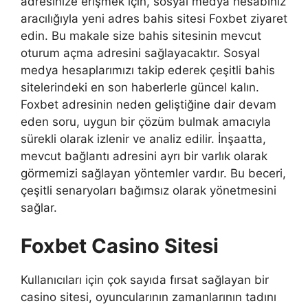
adresinize erişmek için, sosyal medya hesabınız
aracılığıyla yeni adres bahis sitesi Foxbet ziyaret
edin. Bu makale size bahis sitesinin mevcut
oturum açma adresini sağlayacaktır. Sosyal
medya hesaplarımızı takip ederek çeşitli bahis
sitelerindeki en son haberlerle güncel kalın.
Foxbet adresinin neden geliştiğine dair devam
eden soru, uygun bir çözüm bulmak amacıyla
sürekli olarak izlenir ve analiz edilir. İnşaatta,
mevcut bağlantı adresini ayrı bir varlık olarak
görmemizi sağlayan yöntemler vardır. Bu beceri,
çeşitli senaryoları bağımsız olarak yönetmesini
sağlar.
Foxbet Casino Sitesi
Kullanıcıları için çok sayıda fırsat sağlayan bir
casino sitesi, oyuncularının zamanlarının tadını