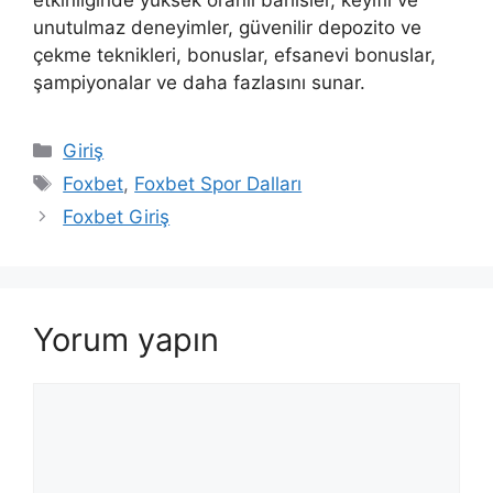
etkinliğinde yüksek oranlı bahisler, keyifli ve
unutulmaz deneyimler, güvenilir depozito ve
çekme teknikleri, bonuslar, efsanevi bonuslar,
şampiyonalar ve daha fazlasını sunar.
Kategoriler
Giriş
Etiketler
Foxbet
,
Foxbet Spor Dalları
Foxbet Giriş
Yorum yapın
Yorum