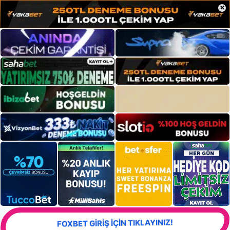
×
FOXBET GİRİŞ İÇİN TIKLAYINIZ!