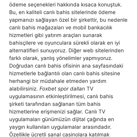
ödeme seçenekleri hakkında kısaca konuştuk.
Bu, en kaliteli canlı bahis sitelerinde ödeme
yapmanızı sağlayan özel bir şirkettir, bu nedenle
canlı bahis mağazaları ve mobil bankacılık
hizmetleri gibi yatırım araçları sunarak
bahisçilere ve oyunculara sürekli olarak en iyi
alternatifleri sunuyoruz. Diğer web sitelerinden
farklı olarak, yanlış yönelimler yapmıyoruz.
Doğrudan canlı bahis ofisinin ana sayfasındaki
hizmetlerle bağlantılı olan canlı bahis sitesine
herhangi bir müdahale etmeden yardım
alabilirsiniz.
Foxbet spor dalları
TV
uygulamasının etkinleştirilmesi, canlı bahis
şirketi tarafından sağlanan tüm bahis
hizmetlerine erişmenizi sağlar. Canlı TV
uygulamaları günümüzün dijital çağında en
yaygın kullanılan uygulamalar arasındadır.
Özellikle ücretli sanal casinolara katılmak