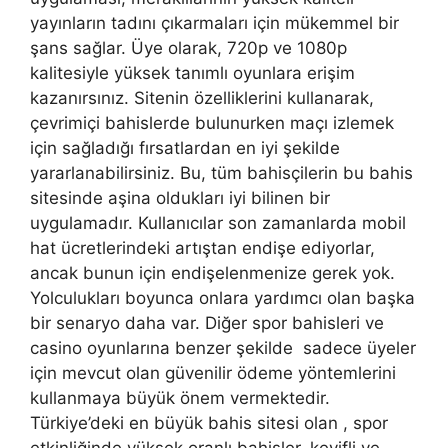
yayınların tadını çıkarmaları için mükemmel bir
şans sağlar. Üye olarak, 720p ve 1080p
kalitesiyle yüksek tanımlı oyunlara erişim
kazanırsınız. Sitenin özelliklerini kullanarak,
çevrimiçi bahislerde bulunurken maçı izlemek
için sağladığı fırsatlardan en iyi şekilde
yararlanabilirsiniz. Bu, tüm bahisçilerin bu bahis
sitesinde aşina oldukları iyi bilinen bir
uygulamadır. Kullanıcılar son zamanlarda mobil
hat ücretlerindeki artıştan endişe ediyorlar,
ancak bunun için endişelenmenize gerek yok.
Yolculukları boyunca onlara yardımcı olan başka
bir senaryo daha var. Diğer spor bahisleri ve
casino oyunlarına benzer şekilde sadece üyeler
için mevcut olan güvenilir ödeme yöntemlerini
kullanmaya büyük önem vermektedir.
Türkiye’deki en büyük bahis sitesi olan , spor