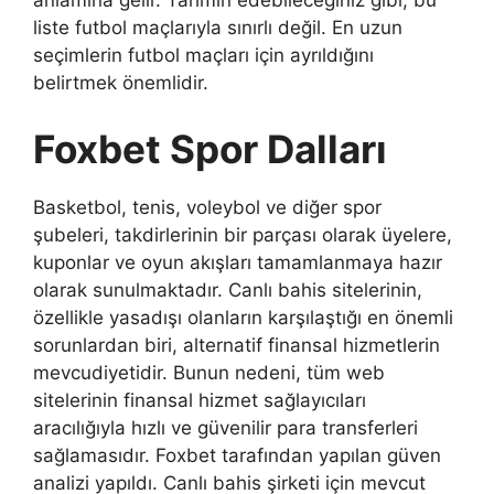
anlamına gelir. Tahmin edebileceğiniz gibi, bu
liste futbol maçlarıyla sınırlı değil. En uzun
seçimlerin futbol maçları için ayrıldığını
belirtmek önemlidir.
Foxbet Spor Dalları
Basketbol, tenis, voleybol ve diğer spor
şubeleri, takdirlerinin bir parçası olarak üyelere,
kuponlar ve oyun akışları tamamlanmaya hazır
olarak sunulmaktadır. Canlı bahis sitelerinin,
özellikle yasadışı olanların karşılaştığı en önemli
sorunlardan biri, alternatif finansal hizmetlerin
mevcudiyetidir. Bunun nedeni, tüm web
sitelerinin finansal hizmet sağlayıcıları
aracılığıyla hızlı ve güvenilir para transferleri
sağlamasıdır. Foxbet tarafından yapılan güven
analizi yapıldı. Canlı bahis şirketi için mevcut