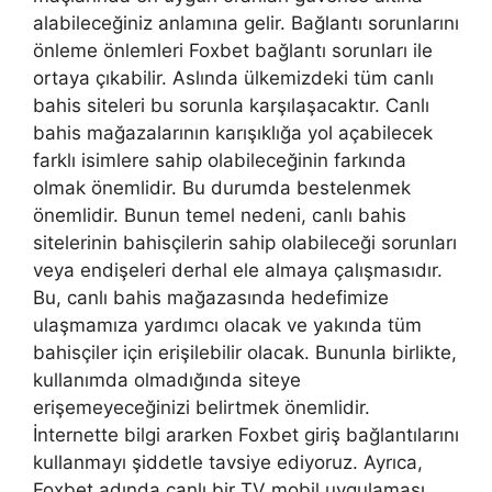
alabileceğiniz anlamına gelir. Bağlantı sorunlarını
önleme önlemleri Foxbet bağlantı sorunları ile
ortaya çıkabilir. Aslında ülkemizdeki tüm canlı
bahis siteleri bu sorunla karşılaşacaktır. Canlı
bahis mağazalarının karışıklığa yol açabilecek
farklı isimlere sahip olabileceğinin farkında
olmak önemlidir. Bu durumda bestelenmek
önemlidir. Bunun temel nedeni, canlı bahis
sitelerinin bahisçilerin sahip olabileceği sorunları
veya endişeleri derhal ele almaya çalışmasıdır.
Bu, canlı bahis mağazasında hedefimize
ulaşmamıza yardımcı olacak ve yakında tüm
bahisçiler için erişilebilir olacak. Bununla birlikte,
kullanımda olmadığında siteye
erişemeyeceğinizi belirtmek önemlidir.
İnternette bilgi ararken Foxbet giriş bağlantılarını
kullanmayı şiddetle tavsiye ediyoruz. Ayrıca,
Foxbet adında canlı bir TV mobil uygulaması