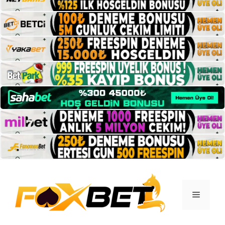
İçeriğe
atla
Menü