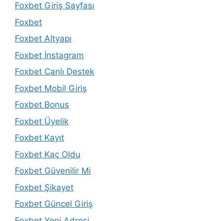
Foxbet Giriş Sayfası
Foxbet
Foxbet Altyapı
Foxbet İnstagram
Foxbet Canlı Destek
Foxbet Mobil Giriş
Foxbet Bonus
Foxbet Üyelik
Foxbet Kayıt
Foxbet Kaç Oldu
Foxbet Güvenilir Mi
Foxbet Şikayet
Foxbet Güncel Giriş
Foxbet Yeni Adresi