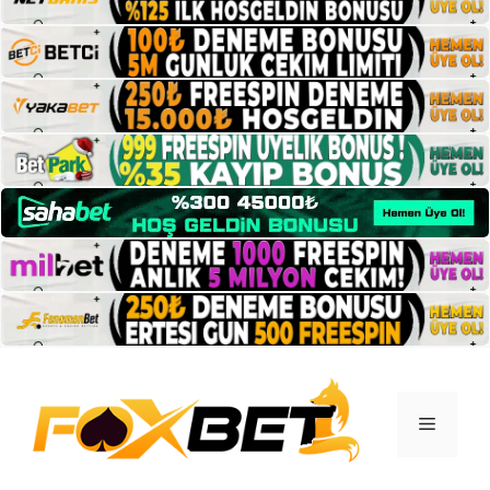
İçeriğe
atla
Menü