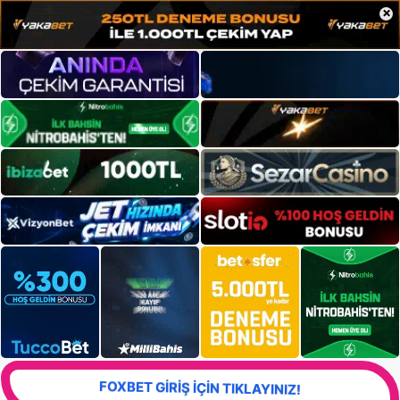
×
FOXBET GİRİŞ İÇİN TIKLAYINIZ!