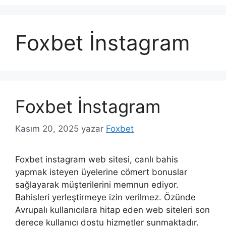
Foxbet İnstagram
Foxbet İnstagram
Kasım 20, 2025
yazar
Foxbet
Foxbet instagram web sitesi, canlı bahis
yapmak isteyen üyelerine cömert bonuslar
sağlayarak müşterilerini memnun ediyor.
Bahisleri yerleştirmeye izin verilmez. Özünde
Avrupalı kullanıcılara hitap eden web siteleri son
derece kullanıcı dostu hizmetler sunmaktadır.