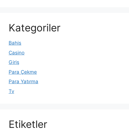
Kategoriler
Bahis
Casino
Giriş
Para Çekme
Para Yatırma
Tv
Etiketler