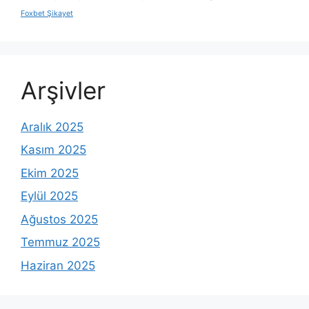
Foxbet Şikayet
Arşivler
Aralık 2025
Kasım 2025
Ekim 2025
Eylül 2025
Ağustos 2025
Temmuz 2025
Haziran 2025