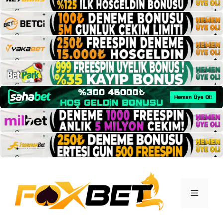
İçeriğe
atla
Menü