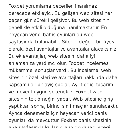
Foxbet yorumlama becerileri inanılmaz
derecede etkileyici. Bu gelişen web sitesi her
geçen gün sürekli gelişiyor. Bu web sitesinin
genellikle etkili olduğuna inanılmaktadır. En
heyecan verici bahis oyunları bu web
sayfasında bulunabilir. Sitenin değerli bir üyesi
olarak, özel avantajlar ve avantajlar alacaksınız.
Bu ek avantajlar, web sitesini daha iyi
anlamanıza yardımcı olur. Foxbet incelemesi
mükemmel sonuçlar verdi. Bu inceleme, web
sitesinin özellikleri ve avantajları hakkında daha
kapsamlı bir anlayış sağlar. Ayırt edici tasarım
ve mevcut uygun seçenekler Foxbet web
sitesinin tek örneğini yapar. Web sitesine giriş
yaptıktan sonra, birinci sınıf maçlar sunulacaktır.
Ayrıca denemeniz için heyecan verici bahis
oyunları da mevcuttur. Foxbet bahis sitesinin
ana sayfasında kullanıcıların doldurabileceği