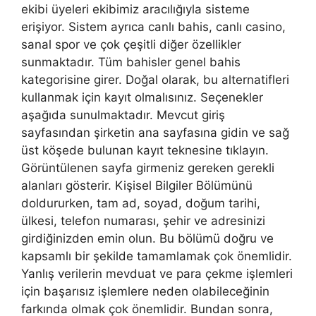
ekibi üyeleri ekibimiz aracılığıyla sisteme
erişiyor. Sistem ayrıca canlı bahis, canlı casino,
sanal spor ve çok çeşitli diğer özellikler
sunmaktadır. Tüm bahisler genel bahis
kategorisine girer. Doğal olarak, bu alternatifleri
kullanmak için kayıt olmalısınız. Seçenekler
aşağıda sunulmaktadır. Mevcut giriş
sayfasından şirketin ana sayfasına gidin ve sağ
üst köşede bulunan kayıt teknesine tıklayın.
Görüntülenen sayfa girmeniz gereken gerekli
alanları gösterir. Kişisel Bilgiler Bölümünü
doldururken, tam ad, soyad, doğum tarihi,
ülkesi, telefon numarası, şehir ve adresinizi
girdiğinizden emin olun. Bu bölümü doğru ve
kapsamlı bir şekilde tamamlamak çok önemlidir.
Yanlış verilerin mevduat ve para çekme işlemleri
için başarısız işlemlere neden olabileceğinin
farkında olmak çok önemlidir. Bundan sonra,