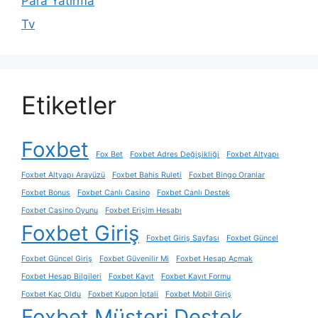
Para Yatırma
Tv
Etiketler
Foxbet
Fox Bet
Foxbet Adres Değişikliği
Foxbet Altyapı
Foxbet Altyapı Arayüzü
Foxbet Bahis Ruleti
Foxbet Bingo Oranlar
Foxbet Bonus
Foxbet Canlı Casino
Foxbet Canlı Destek
Foxbet Casino Oyunu
Foxbet Erişim Hesabı
Foxbet Giriş
Foxbet Giriş Sayfası
Foxbet Güncel
Foxbet Güncel Giriş
Foxbet Güvenilir Mi
Foxbet Hesap Açmak
Foxbet Hesap Bilgileri
Foxbet Kayıt
Foxbet Kayıt Formu
Foxbet Kaç Oldu
Foxbet Kupon İptali
Foxbet Mobil Giriş
Foxbet Müşteri Destek