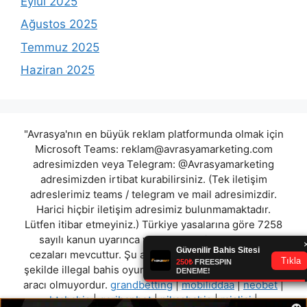
Eylül 2025
Ağustos 2025
Temmuz 2025
Haziran 2025
"Avrasya'nın en büyük reklam platformunda olmak için
Microsoft Teams:
reklam@avrasyamarketing.com
adresimizden veya Telegram: @Avrasyamarketing
adresimizden irtibat kurabilirsiniz. (Tek iletişim
adreslerimiz teams / telegram ve mail adresimizdir.
Harici hiçbir iletişim adresimiz bulunmamaktadır.
Lütfen itibar etmeyiniz.) Türkiye yasalarına göre 7258
sayılı kanun uyarınca yasa dışı bahis oynamanın
cezaları mevcuttur. Şu an bulunduğunuz site hiç bir
şekilde illegal bahis oyunları oynatmıyor ve oynamaya
aracı olmuyordur.
grandbetting
|
mobiliddaa
|
neobet
|
btcbahis
|
garibanbet
|
nikasbahis
|
mislici
|