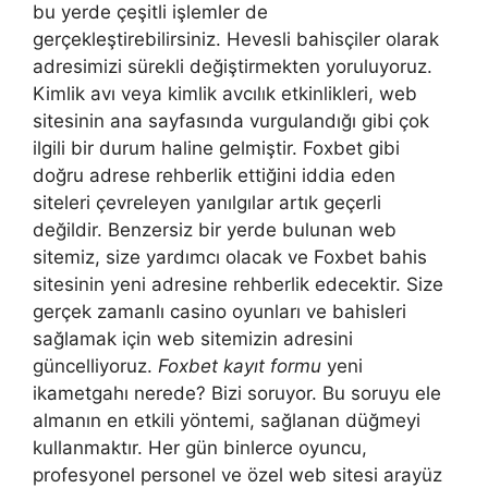
bu yerde çeşitli işlemler de
gerçekleştirebilirsiniz. Hevesli bahisçiler olarak
adresimizi sürekli değiştirmekten yoruluyoruz.
Kimlik avı veya kimlik avcılık etkinlikleri, web
sitesinin ana sayfasında vurgulandığı gibi çok
ilgili bir durum haline gelmiştir. Foxbet gibi
doğru adrese rehberlik ettiğini iddia eden
siteleri çevreleyen yanılgılar artık geçerli
değildir. Benzersiz bir yerde bulunan web
sitemiz, size yardımcı olacak ve Foxbet bahis
sitesinin yeni adresine rehberlik edecektir. Size
gerçek zamanlı casino oyunları ve bahisleri
sağlamak için web sitemizin adresini
güncelliyoruz.
Foxbet kayıt formu
yeni
ikametgahı nerede? Bizi soruyor. Bu soruyu ele
almanın en etkili yöntemi, sağlanan düğmeyi
kullanmaktır. Her gün binlerce oyuncu,
profesyonel personel ve özel web sitesi arayüz