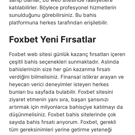
sahip olanlar, bu web sitesinde faaliyetlere
katılabilirler. Böylece profesyonel hizmetlerin
sunulduğunu görebilirsiniz. Bu bahis
platformuna herkes tarafından erişilebilir.
Foxbet Yeni Fırsatlar
Foxbet web sitesi günlük kazanç fırsatları içeren
çeşitli bahis seçenekleri sunmaktadır. Aslında
bahislerinizin size her gün kazanma fırsatı
verdiğini bilmelisiniz. Finansal istikrar arayan ve
heyecan verici deneyimler isteyen herkes
bunları bu sayfada bulabilir. Foxbet sitesini
ziyaret etmenin yanı sıra, başarı şansınızı
artırmak için milyonlarca bahisçiye katılmayı da
düşünmelisiniz. Foxbet bahis sitelerinde çok
sayıda bahis fırsatı arıyorum. Foxbet, gerekli
tüm gereksinimleri yerine getirme yeteneği