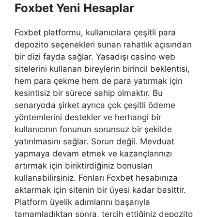
Foxbet Yeni Hesaplar
Foxbet platformu, kullanıcılara çeşitli para
depozito seçenekleri sunan rahatlık açısından
bir dizi fayda sağlar. Yasadışı casino web
sitelerini kullanan bireylerin birincil beklentisi,
hem para çekme hem de para yatırmak için
kesintisiz bir sürece sahip olmaktır. Bu
senaryoda şirket ayrıca çok çeşitli ödeme
yöntemlerini destekler ve herhangi bir
kullanıcının fonunun sorunsuz bir şekilde
yatırılmasını sağlar. Sorun değil. Mevduat
yapmaya devam etmek ve kazançlarınızı
artırmak için biriktirdiğiniz bonusları
kullanabilirsiniz. Fonları Foxbet hesabınıza
aktarmak için sitenin bir üyesi kadar basittir.
Platform üyelik adımlarını başarıyla
tamamladıktan sonra, tercih ettiğiniz depozito