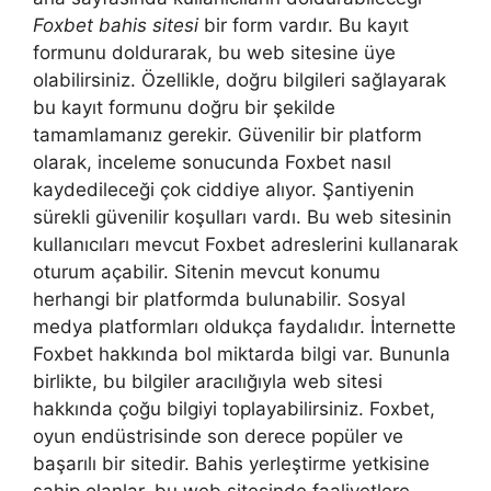
Foxbet bahis sitesi
bir form vardır. Bu kayıt
formunu doldurarak, bu web sitesine üye
olabilirsiniz. Özellikle, doğru bilgileri sağlayarak
bu kayıt formunu doğru bir şekilde
tamamlamanız gerekir. Güvenilir bir platform
olarak, inceleme sonucunda Foxbet nasıl
kaydedileceği çok ciddiye alıyor. Şantiyenin
sürekli güvenilir koşulları vardı. Bu web sitesinin
kullanıcıları mevcut Foxbet adreslerini kullanarak
oturum açabilir. Sitenin mevcut konumu
herhangi bir platformda bulunabilir. Sosyal
medya platformları oldukça faydalıdır. İnternette
Foxbet hakkında bol miktarda bilgi var. Bununla
birlikte, bu bilgiler aracılığıyla web sitesi
hakkında çoğu bilgiyi toplayabilirsiniz. Foxbet,
oyun endüstrisinde son derece popüler ve
başarılı bir sitedir. Bahis yerleştirme yetkisine