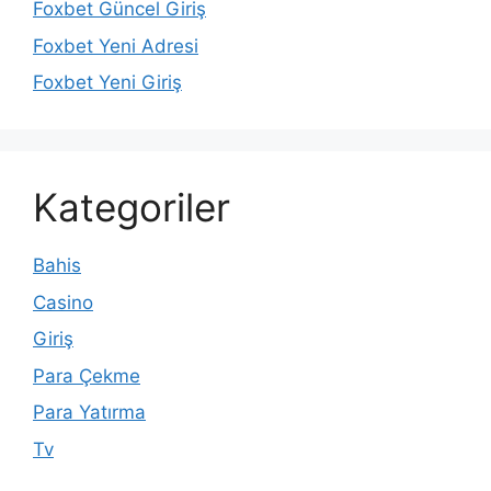
Foxbet Güncel Giriş
Foxbet Yeni Adresi
Foxbet Yeni Giriş
Kategoriler
Bahis
Casino
Giriş
Para Çekme
Para Yatırma
Tv