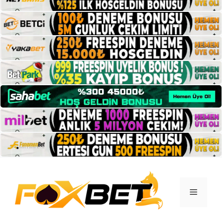
İçeriğe
atla
Menü