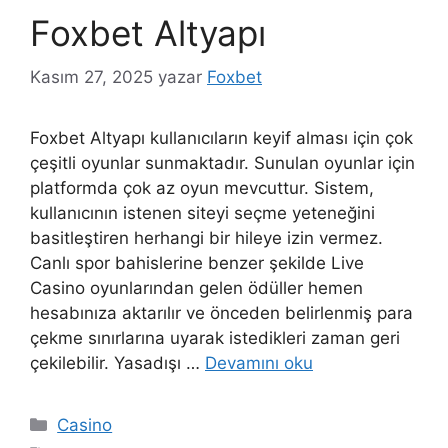
Foxbet Altyapı
Kasım 27, 2025
yazar
Foxbet
Foxbet Altyapı kullanıcıların keyif alması için çok
çeşitli oyunlar sunmaktadır. Sunulan oyunlar için
platformda çok az oyun mevcuttur. Sistem,
kullanıcının istenen siteyi seçme yeteneğini
basitleştiren herhangi bir hileye izin vermez.
Canlı spor bahislerine benzer şekilde Live
Casino oyunlarından gelen ödüller hemen
hesabınıza aktarılır ve önceden belirlenmiş para
çekme sınırlarına uyarak istedikleri zaman geri
çekilebilir. Yasadışı …
Devamını oku
Kategoriler
Casino