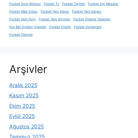
Foxbet Spor Bonusu
Foxbet Tv
Foxbet Twitter
Foxbet Vip Masalar
Foxbet Web Sitesi
Foxbet Yeni Adres
Foxbet Yeni Adresi
Foxbet Yeni Giriş
Foxbet Yeni Girişleri
Foxbet Ödeme Talepleri
Fox Bet Üyeleri İşlemler
Foxbet Üyelik
Foxbet İnstagram
Foxbet Şikayet
Arşivler
Aralık 2025
Kasım 2025
Ekim 2025
Eylül 2025
Ağustos 2025
Temmuz 2025