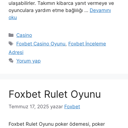
ulaşabilirler. Takımın kibarca yanıt vermeye ve
oyunculara yardım etme bağlılığı …
Devamını
oku
Kategoriler
Casino
Etiketler
Foxbet Casino Oyunu
,
Foxbet İnceleme
Adresi
Yorum yap
Foxbet Rulet Oyunu
Temmuz 17, 2025
yazar
Foxbet
Foxbet Rulet Oyunu poker ödemesi, poker