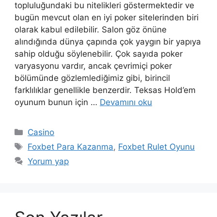
topluluğundaki bu nitelikleri göstermektedir ve
bugün mevcut olan en iyi poker sitelerinden biri
olarak kabul edilebilir. Salon göz önüne
alındığında dünya çapında çok yaygın bir yapıya
sahip olduğu söylenebilir. Çok sayıda poker
varyasyonu vardır, ancak çevrimiçi poker
bölümünde gözlemlediğimiz gibi, birincil
farklılıklar genellikle benzerdir. Teksas Hold’em
oyunum bunun için …
Devamını oku
Kategoriler
Casino
Etiketler
Foxbet Para Kazanma
,
Foxbet Rulet Oyunu
Yorum yap