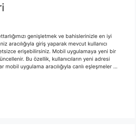
i
tarlığımızı genişletmek ve bahislerinizle en iyi
niz aracılığıyla giriş yaparak mevcut kullanıcı
etsizce erişebilirsiniz. Mobil uygulamaya yeni bir
cellenir. Bu özellik, kullanıcıların yeni adresi
lar mobil uygulama aracılığıyla canlı eşleşmeler …