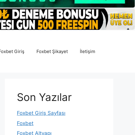
Foxbet Giriş
Foxbet Şikayet
İletişim
Son Yazılar
Foxbet Giriş Sayfası
Foxbet
Foxbet Altyapı