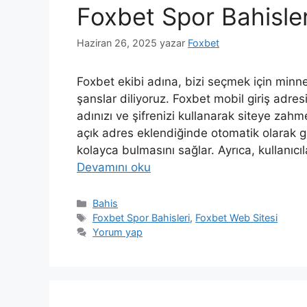
Foxbet Spor Bahisler
Haziran 26, 2025
yazar
Foxbet
Foxbet ekibi adına, bizi seçmek için minnet
şanslar diliyoruz. Foxbet mobil giriş adresi
adınızı ve şifrenizi kullanarak siteye zahm
açık adres eklendiğinde otomatik olarak gün
kolayca bulmasını sağlar. Ayrıca, kullanıcı
Devamını oku
Kategoriler
Bahis
Etiketler
Foxbet Spor Bahisleri
,
Foxbet Web Sitesi
Yorum yap