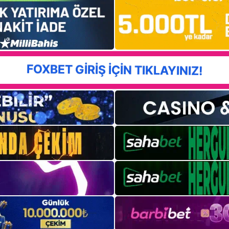
FOXBET GİRİŞ İÇİN TIKLAYINIZ!