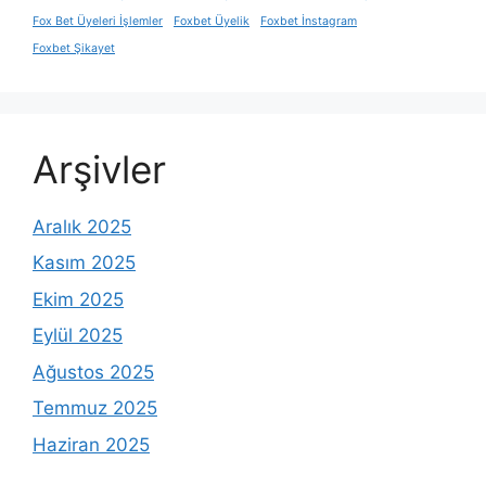
Fox Bet Üyeleri İşlemler
Foxbet Üyelik
Foxbet İnstagram
Foxbet Şikayet
Arşivler
Aralık 2025
Kasım 2025
Ekim 2025
Eylül 2025
Ağustos 2025
Temmuz 2025
Haziran 2025