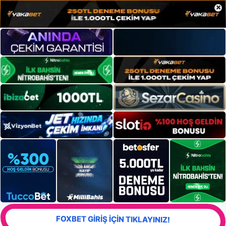
×
FOXBET GİRİŞ İÇİN TIKLAYINIZ!