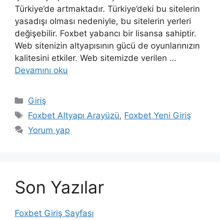
Türkiye’de artmaktadır. Türkiye’deki bu sitelerin
yasadışı olması nedeniyle, bu sitelerin yerleri
değişebilir. Foxbet yabancı bir lisansa sahiptir.
Web sitenizin altyapısının gücü de oyunlarınızın
kalitesini etkiler. Web sitemizde verilen …
Devamını oku
Kategoriler
Giriş
Etiketler
Foxbet Altyapı Arayüzü
,
Foxbet Yeni Giriş
Yorum yap
Son Yazılar
Foxbet Giriş Sayfası