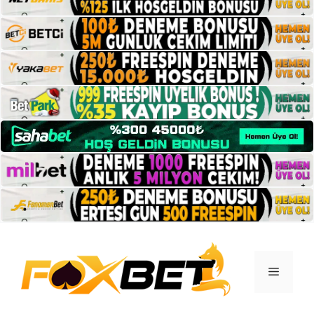
İçeriğe
atla
Menü