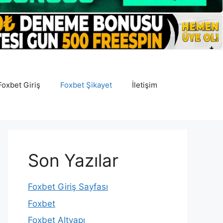
Foxbet Giriş
Foxbet Şikayet
İletişim
Son Yazılar
Foxbet Giriş Sayfası
Foxbet
Foxbet Altyapı