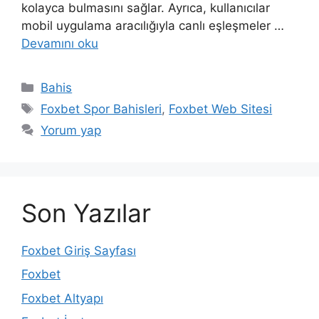
kolayca bulmasını sağlar. Ayrıca, kullanıcılar
mobil uygulama aracılığıyla canlı eşleşmeler …
Devamını oku
Kategoriler
Bahis
Etiketler
Foxbet Spor Bahisleri
,
Foxbet Web Sitesi
Yorum yap
Son Yazılar
Foxbet Giriş Sayfası
Foxbet
Foxbet Altyapı