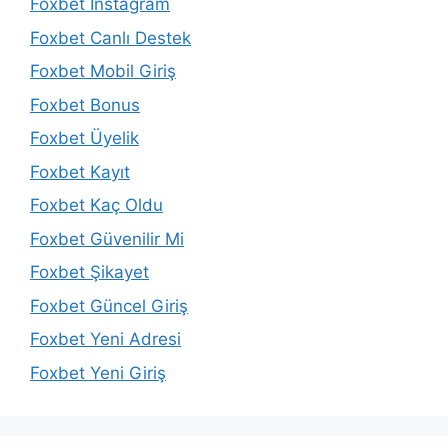
Foxbet İnstagram
Foxbet Canlı Destek
Foxbet Mobil Giriş
Foxbet Bonus
Foxbet Üyelik
Foxbet Kayıt
Foxbet Kaç Oldu
Foxbet Güvenilir Mi
Foxbet Şikayet
Foxbet Güncel Giriş
Foxbet Yeni Adresi
Foxbet Yeni Giriş