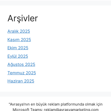
Arşivler
Aralık 2025
Kasım 2025
Ekim 2025
Eylül 2025
Ağustos 2025
Temmuz 2025
Haziran 2025
"Avrasya'nın en büyük reklam platformunda olmak için
Microsoft Teams:
reklam@avrasyamarketing.com