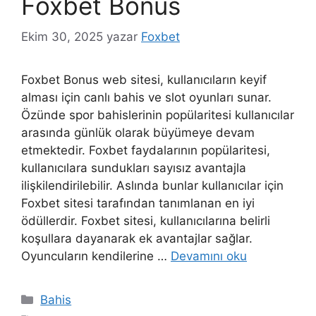
Foxbet Bonus
Ekim 30, 2025
yazar
Foxbet
Foxbet Bonus web sitesi, kullanıcıların keyif
alması için canlı bahis ve slot oyunları sunar.
Özünde spor bahislerinin popülaritesi kullanıcılar
arasında günlük olarak büyümeye devam
etmektedir. Foxbet faydalarının popülaritesi,
kullanıcılara sundukları sayısız avantajla
ilişkilendirilebilir. Aslında bunlar kullanıcılar için
Foxbet sitesi tarafından tanımlanan en iyi
ödüllerdir. Foxbet sitesi, kullanıcılarına belirli
koşullara dayanarak ek avantajlar sağlar.
Oyuncuların kendilerine …
Devamını oku
Kategoriler
Bahis