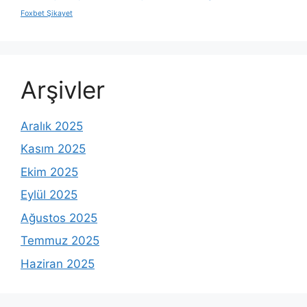
Foxbet Şikayet
Arşivler
Aralık 2025
Kasım 2025
Ekim 2025
Eylül 2025
Ağustos 2025
Temmuz 2025
Haziran 2025