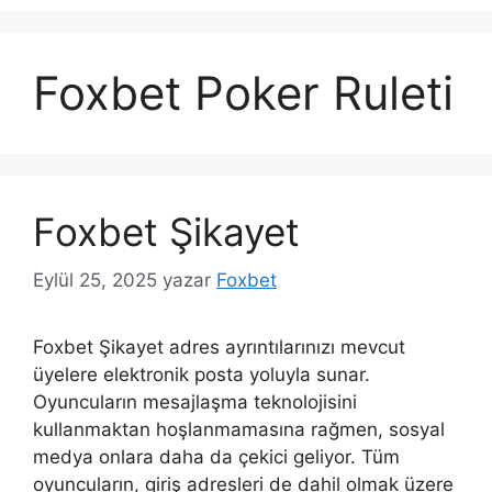
Foxbet Poker Ruleti
Foxbet Şikayet
Eylül 25, 2025
yazar
Foxbet
Foxbet Şikayet adres ayrıntılarınızı mevcut
üyelere elektronik posta yoluyla sunar.
Oyuncuların mesajlaşma teknolojisini
kullanmaktan hoşlanmamasına rağmen, sosyal
medya onlara daha da çekici geliyor. Tüm
oyuncuların, giriş adresleri de dahil olmak üzere