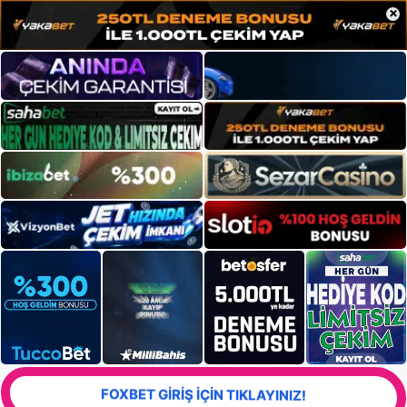
×
FOXBET GİRİŞ İÇİN TIKLAYINIZ!