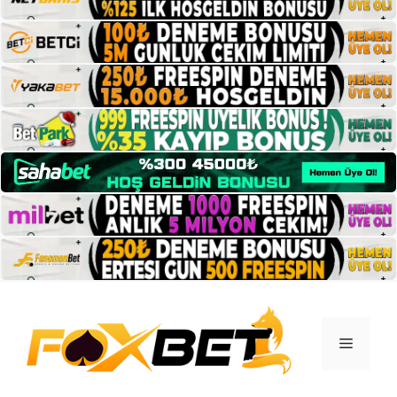
İçeriğe
atla
Menü