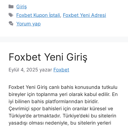
Kategoriler
Giriş
Etiketler
Foxbet Kupon İptali
,
Foxbet Yeni Adresi
Yorum yap
Foxbet Yeni Giriş
Eylül 4, 2025
yazar
Foxbet
Foxbet Yeni Giriş canlı bahis konusunda tutkulu
bireyler için toplanma yeri olarak kabul edilir. En
iyi bilinen bahis platformlarından biridir.
Çevrimiçi spor bahisleri için oranlar küresel ve
Türkiye’de artmaktadır. Türkiye’deki bu sitelerin
yasadışı olması nedeniyle, bu sitelerin yerleri