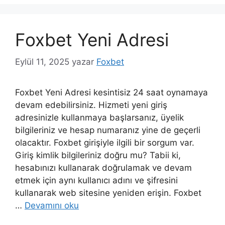
Foxbet Yeni Adresi
Eylül 11, 2025
yazar
Foxbet
Foxbet Yeni Adresi kesintisiz 24 saat oynamaya
devam edebilirsiniz. Hizmeti yeni giriş
adresinizle kullanmaya başlarsanız, üyelik
bilgileriniz ve hesap numaranız yine de geçerli
olacaktır. Foxbet girişiyle ilgili bir sorgum var.
Giriş kimlik bilgileriniz doğru mu? Tabii ki,
hesabınızı kullanarak doğrulamak ve devam
etmek için aynı kullanıcı adını ve şifresini
kullanarak web sitesine yeniden erişin. Foxbet
…
Devamını oku