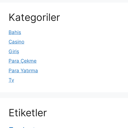
Kategoriler
Bahis
Casino
Giriş
Para Çekme
Para Yatırma
Tv
Etiketler