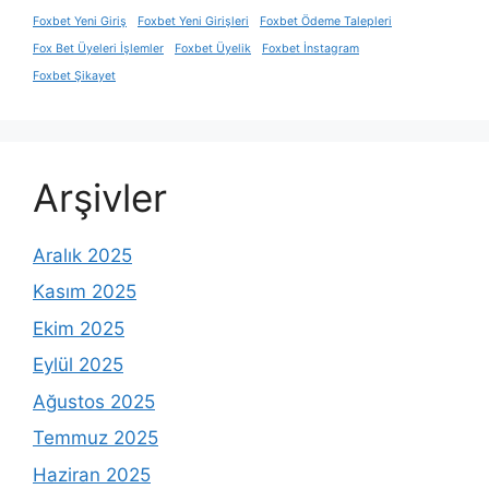
Foxbet Yeni Giriş
Foxbet Yeni Girişleri
Foxbet Ödeme Talepleri
Fox Bet Üyeleri İşlemler
Foxbet Üyelik
Foxbet İnstagram
Foxbet Şikayet
Arşivler
Aralık 2025
Kasım 2025
Ekim 2025
Eylül 2025
Ağustos 2025
Temmuz 2025
Haziran 2025