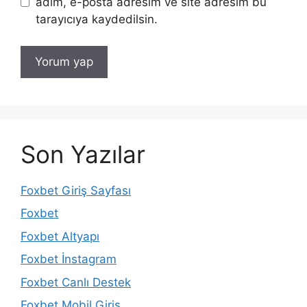
adım, e-posta adresim ve site adresim bu
tarayıcıya kaydedilsin.
Son Yazılar
Foxbet Giriş Sayfası
Foxbet
Foxbet Altyapı
Foxbet İnstagram
Foxbet Canlı Destek
Foxbet Mobil Giriş