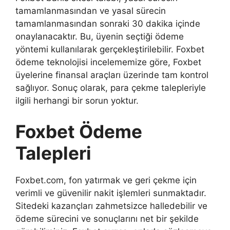
tamamlanmasından ve yasal sürecin
tamamlanmasından sonraki 30 dakika içinde
onaylanacaktır. Bu, üyenin seçtiği ödeme
yöntemi kullanılarak gerçekleştirilebilir. Foxbet
ödeme teknolojisi incelememize göre, Foxbet
üyelerine finansal araçları üzerinde tam kontrol
sağlıyor. Sonuç olarak, para çekme talepleriyle
ilgili herhangi bir sorun yoktur.
Foxbet Ödeme
Talepleri
Foxbet.com, fon yatırmak ve geri çekme için
verimli ve güvenilir nakit işlemleri sunmaktadır.
Sitedeki kazançları zahmetsizce halledebilir ve
ödeme sürecini ve sonuçlarını net bir şekilde