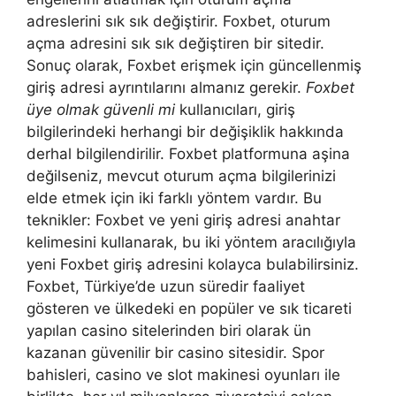
adreslerini sık sık değiştirir. Foxbet, oturum
açma adresini sık sık değiştiren bir sitedir.
Sonuç olarak, Foxbet erişmek için güncellenmiş
giriş adresi ayrıntılarını almanız gerekir.
Foxbet
üye olmak güvenli mi
kullanıcıları, giriş
bilgilerindeki herhangi bir değişiklik hakkında
derhal bilgilendirilir. Foxbet platformuna aşina
değilseniz, mevcut oturum açma bilgilerinizi
elde etmek için iki farklı yöntem vardır. Bu
teknikler: Foxbet ve yeni giriş adresi anahtar
kelimesini kullanarak, bu iki yöntem aracılığıyla
yeni Foxbet giriş adresini kolayca bulabilirsiniz.
Foxbet, Türkiye’de uzun süredir faaliyet
gösteren ve ülkedeki en popüler ve sık ticareti
yapılan casino sitelerinden biri olarak ün
kazanan güvenilir bir casino sitesidir. Spor
bahisleri, casino ve slot makinesi oyunları ile