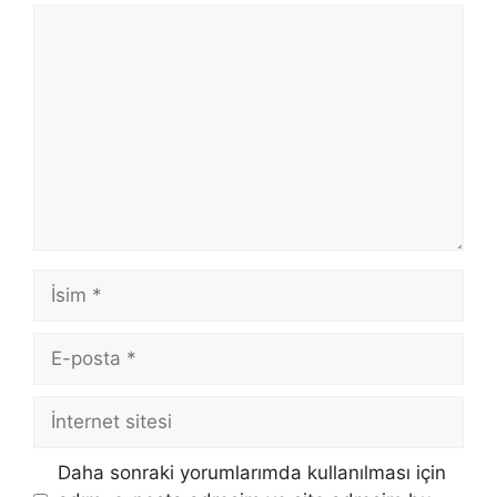
Yorum
İsim
E-
posta
İnternet
sitesi
Daha sonraki yorumlarımda kullanılması için