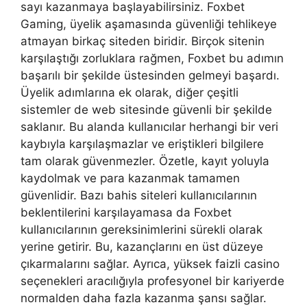
sayı kazanmaya başlayabilirsiniz. Foxbet
Gaming, üyelik aşamasında güvenliği tehlikeye
atmayan birkaç siteden biridir. Birçok sitenin
karşılaştığı zorluklara rağmen, Foxbet bu adımın
başarılı bir şekilde üstesinden gelmeyi başardı.
Üyelik adımlarına ek olarak, diğer çeşitli
sistemler de web sitesinde güvenli bir şekilde
saklanır. Bu alanda kullanıcılar herhangi bir veri
kaybıyla karşılaşmazlar ve eriştikleri bilgilere
tam olarak güvenmezler. Özetle, kayıt yoluyla
kaydolmak ve para kazanmak tamamen
güvenlidir. Bazı bahis siteleri kullanıcılarının
beklentilerini karşılayamasa da Foxbet
kullanıcılarının gereksinimlerini sürekli olarak
yerine getirir. Bu, kazançlarını en üst düzeye
çıkarmalarını sağlar. Ayrıca, yüksek faizli casino
seçenekleri aracılığıyla profesyonel bir kariyerde
normalden daha fazla kazanma şansı sağlar.