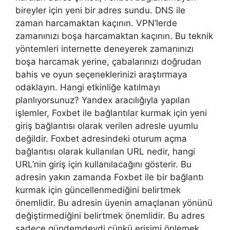
bireyler için yeni bir adres sundu. DNS ile
zaman harcamaktan kaçının. VPN’lerde
zamanınızı boşa harcamaktan kaçının. Bu teknik
yöntemleri internette deneyerek zamanınızı
boşa harcamak yerine, çabalarınızı doğrudan
bahis ve oyun seçeneklerinizi araştırmaya
odaklayın. Hangi etkinliğe katılmayı
planlıyorsunuz? Yandex aracılığıyla yapılan
işlemler, Foxbet ile bağlantılar kurmak için yeni
giriş bağlantısı olarak verilen adresle uyumlu
değildir. Foxbet adresindeki oturum açma
bağlantısı olarak kullanılan URL nedir, hangi
URL’nin giriş için kullanılacağını gösterir. Bu
adresin yakın zamanda Foxbet ile bir bağlantı
kurmak için güncellenmediğini belirtmek
önemlidir. Bu adresin üyenin amaçlanan yönünü
değiştirmediğini belirtmek önemlidir. Bu adres
sadece gündemdeydi çünkü erişimi önlemek