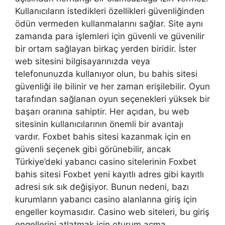
Kullanıcıların istedikleri özellikleri güvenliğinden
ödün vermeden kullanmalarını sağlar. Site aynı
zamanda para işlemleri için güvenli ve güvenilir
bir ortam sağlayan birkaç yerden biridir. İster
web sitesini bilgisayarınızda veya
telefonunuzda kullanıyor olun, bu bahis sitesi
güvenliği ile bilinir ve her zaman erişilebilir. Oyun
tarafından sağlanan oyun seçenekleri yüksek bir
başarı oranına sahiptir. Her açıdan, bu web
sitesinin kullanıcılarının önemli bir avantajı
vardır. Foxbet bahis sitesi kazanmak için en
güvenli seçenek gibi görünebilir, ancak
Türkiye’deki yabancı casino sitelerinin Foxbet
bahis sitesi Foxbet yeni kayıtlı adres gibi kayıtlı
adresi sık sık değişiyor. Bunun nedeni, bazı
kurumların yabancı casino alanlarına giriş için
engeller koymasıdır. Casino web siteleri, bu giriş
engellerini atlatmak için oturum açma