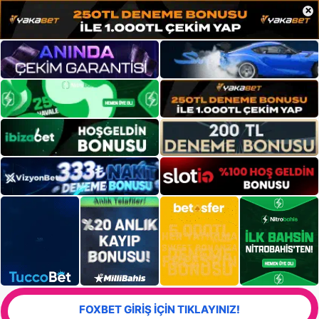
×
FOXBET GİRİŞ İÇİN TIKLAYINIZ!