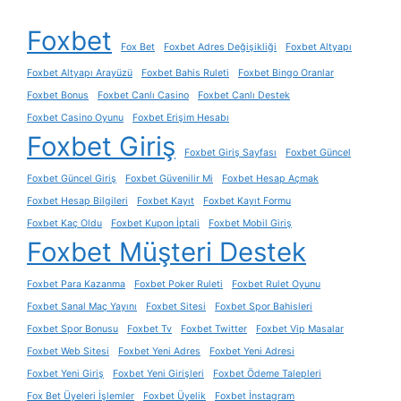
Foxbet
Fox Bet
Foxbet Adres Değişikliği
Foxbet Altyapı
Foxbet Altyapı Arayüzü
Foxbet Bahis Ruleti
Foxbet Bingo Oranlar
Foxbet Bonus
Foxbet Canlı Casino
Foxbet Canlı Destek
Foxbet Casino Oyunu
Foxbet Erişim Hesabı
Foxbet Giriş
Foxbet Giriş Sayfası
Foxbet Güncel
Foxbet Güncel Giriş
Foxbet Güvenilir Mi
Foxbet Hesap Açmak
Foxbet Hesap Bilgileri
Foxbet Kayıt
Foxbet Kayıt Formu
Foxbet Kaç Oldu
Foxbet Kupon İptali
Foxbet Mobil Giriş
Foxbet Müşteri Destek
Foxbet Para Kazanma
Foxbet Poker Ruleti
Foxbet Rulet Oyunu
Foxbet Sanal Maç Yayını
Foxbet Sitesi
Foxbet Spor Bahisleri
Foxbet Spor Bonusu
Foxbet Tv
Foxbet Twitter
Foxbet Vip Masalar
Foxbet Web Sitesi
Foxbet Yeni Adres
Foxbet Yeni Adresi
Foxbet Yeni Giriş
Foxbet Yeni Girişleri
Foxbet Ödeme Talepleri
Fox Bet Üyeleri İşlemler
Foxbet Üyelik
Foxbet İnstagram